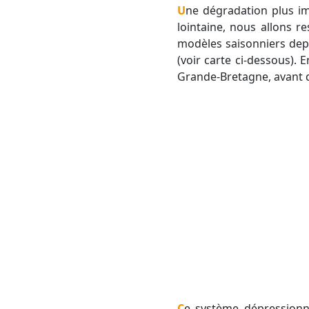
Une dégradation plus importante est envisagée entre le 10 et le 15 septembre. Au regard d'une échéance
lointaine, nous allons r
modèles saisonniers depu
(voir carte ci-dessous). 
Grande-Bretagne, avant d
Ce système dépressionnaire va soulever un flux de secteur sud/sud-ouest depuis l'Afrique, circulant au-