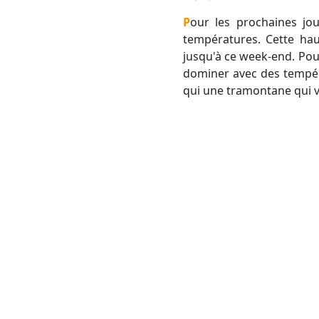
Pour les prochaines journées, l'élément marquant se situe dans le retour du soleil et une hausse des
températures. Cette hau
jusqu'à ce week-end. Pour
dominer avec des tempéra
qui une tramontane qui 