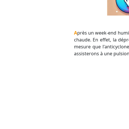
Après un week-end humide et très frais, nous allons connaître une nouvelle période sèche, ensoleillée et très
chaude. En effet, la dép
mesure que l'anticyclon
assisterons à une pulsion