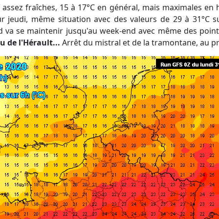
ur jeudi, même situation avec des valeurs de 29 à 31°C 
ud va se maintenir jusqu'au week-end avec même des point
u de l'Hérault...
Arrêt du mistral et de la tramontane, au pr