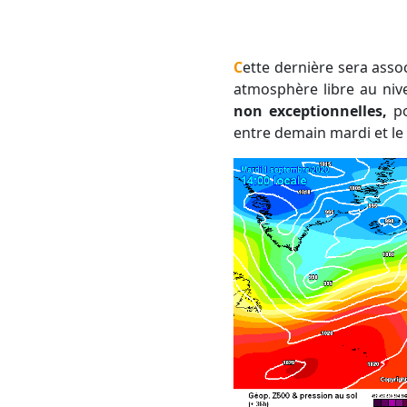
Cette dernière sera associée à de l'air chaud, en raison du flux de sud. Nous devrions atteindre 16 à 18°C en
atmosphère libre au niv
non exceptionnelles,
po
entre demain mardi et le