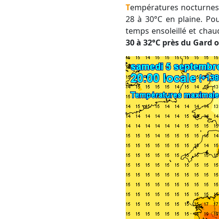
Températures nocturnes assez fraîches, 15 à 17°C en général, mais maximales en hausse avec bien souvent
28 à 30°C en plaine. Po
temps ensoleillé et cha
30 à 32°C près du Gard o