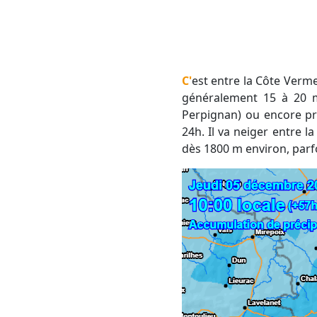
C'est entre la Côte Vermeille, les Albères et les Aspres que les cumuls s'annoncent les "plus significatifs" avec
généralement 15 à 20
Perpignan) ou encore pr
24h. Il va neiger entre 
dès 1800 m environ, parf