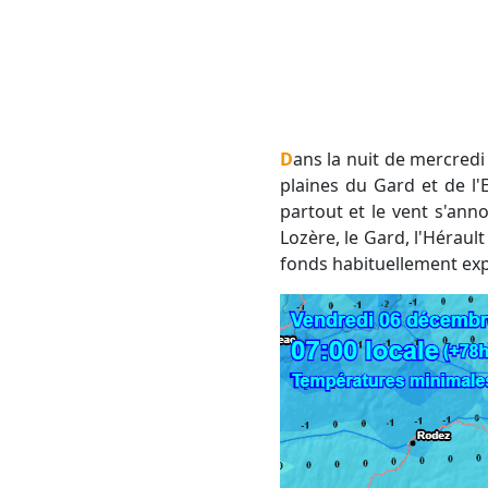
Dans la nuit de mercredi à jeudi, les gelées blanches (0 à -1°C) auront tendance à gagner du terrain entre les
plaines du Gard et de l'
partout et le vent s'ann
Lozère, le Gard, l'Hérault
fonds habituellement exp