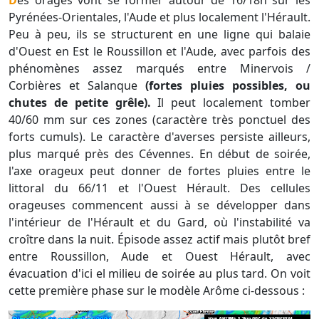
Des orages vont se former autour de 16/18h sur les
Pyrénées-Orientales, l'Aude et plus localement l'Hérault.
Peu à peu, ils se structurent en une ligne qui balaie
d'Ouest en Est le Roussillon et l'Aude, avec parfois des
phénomènes assez marqués entre Minervois /
Corbières et Salanque
(fortes pluies possibles, ou
chutes de petite grêle).
Il peut localement tomber
40/60 mm sur ces zones (caractère très ponctuel des
forts cumuls). Le caractère d'averses persiste ailleurs,
plus marqué près des Cévennes. En début de soirée,
l'axe orageux peut donner de fortes pluies entre le
littoral du 66/11 et l'Ouest Hérault. Des cellules
orageuses commencent aussi à se développer dans
l'intérieur de l'Hérault et du Gard, où l'instabilité va
croître dans la nuit. Épisode assez actif mais plutôt bref
entre Roussillon, Aude et Ouest Hérault, avec
évacuation d'ici el milieu de soirée au plus tard. On voit
cette première phase sur le modèle Arôme ci-dessous :