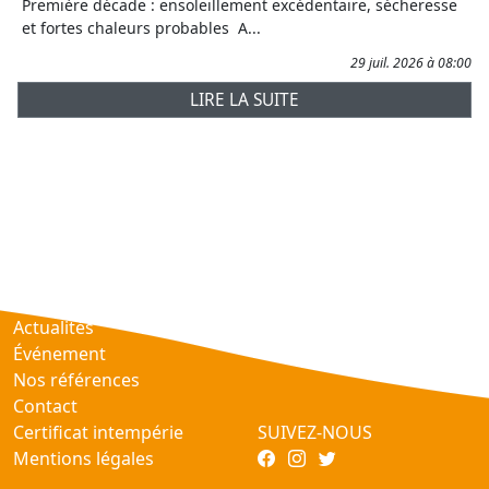
Première décade : ensoleillement excédentaire, sécheresse
et fortes chaleurs probables A...
29 juil. 2026 à 08:00
LIRE LA SUITE
Prévisions
AtmObs
Actualités
Événement
Nos références
Contact
Certificat intempérie
SUIVEZ-NOUS
Mentions légales