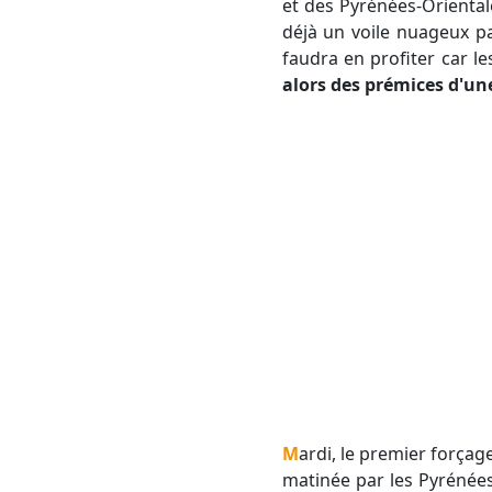
et des Pyrénées-Orientale
déjà un voile nuageux pa
faudra en profiter car l
alors des prémices d'u
Mardi, le premier forçage dépressionnaire se rapproche de notre région. Le temps devrait se dégrader dès la
matinée par les Pyrénées-