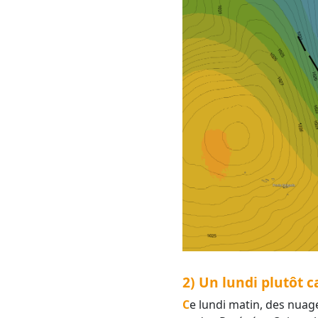
2) Un lundi plutôt 
Ce lundi matin, des nuages bas (entrées maritimes) se forment sur les plaines du Gard, de l'Hérault, de l'Aude