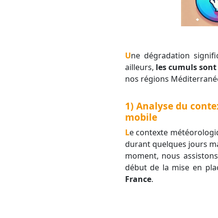
Une dégradation significative des conditions météorologiques se confirme pour la semaine à venir. Par
ailleurs,
les cumuls sont
nos régions Méditerran
1) Analyse du conte
mobile
Le contexte météorologique commence à évoluer. Nous aurons profité des hautes pressions anticycloniques
durant quelques jours mai
moment, nous assistons a
début de la mise en pl
France
.