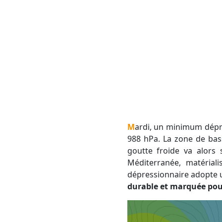
Mardi, un minimum dépressionnaire s'installe près de l'Irlande, avec une pression atmosphérique voisine de
988 hPa. La zone de bas
goutte froide va alors
Méditerranée, matérial
dépressionnaire adopte u
durable et marquée pou