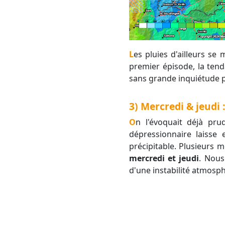
Les pluies d'ailleurs se maintenir une partie de la nuit suivante notamment du Gard aux Cévennes. Sur ce
premier épisode, la tend
sans grande inquiétude 
3) Mercredi & jeudi
On l'évoquait déjà prudemment dans notre article d'hier, mais la faible mobilité de la goutte froide
dépressionnaire laisse 
précipitable. Plusieurs 
mercredi et jeudi
. Nous
d'une instabilité atmosph