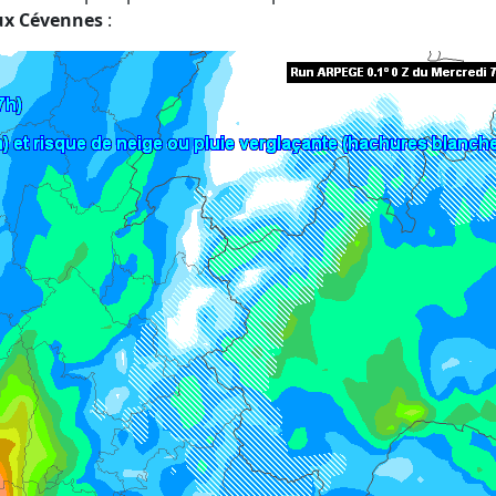
aux Cévennes
: