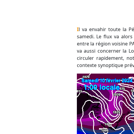
Il va envahir toute la Péninsule Ibérique et l'Ouest France ce vendredi, puis bayaler la Méditerranée d'ici
samedi. Le flux va alor
entre la région voisine 
va aussi concerner la Loz
circuler rapidement, no
contexte synoptique prév