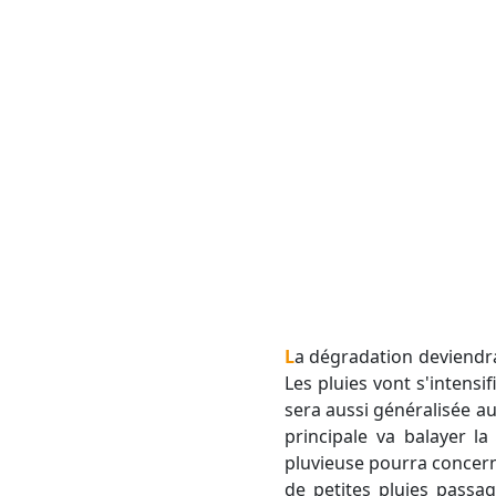
La dégradation deviend
Les pluies vont s'intensif
sera aussi généralisée a
principale va balayer l
pluvieuse pourra concern
de petites pluies passag