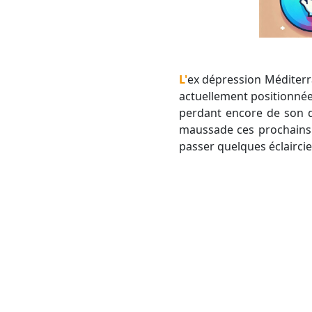
L'ex dépression Méditerranéenne qui nous a concerné le week-end dernier a évolué en goutte froide qui est
actuellement positionnée
perdant encore de son d
maussade ces prochains j
passer quelques éclaircie