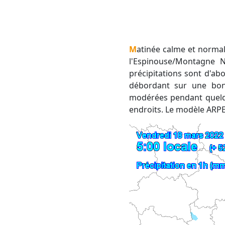
Matinée calme et normalement sèche. L'après-midi, de petites pluies se mettent en place près des reliefs de
l'Espinouse/Montagne No
précipitations sont d'ab
débordant sur une bonn
modérées pendant quelqu
endroits. Le modèle ARPE