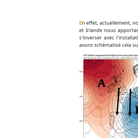
En effet, actuellement, nous sommes situés entre une goutte froide sur l'Italie et un anticyclone entre Islande
et Irlande nous apportan
s'inverser avec l'install
avons schématisé cela sur