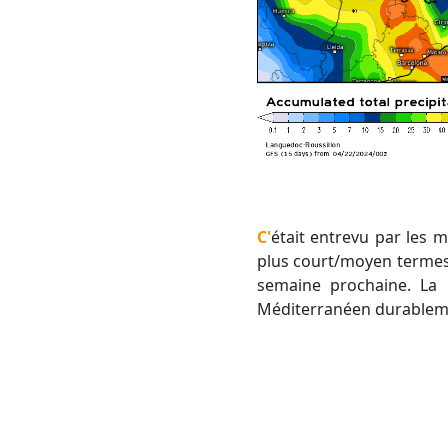
C'était entrevu par les modèles saisonniers et c'est désormais relayé par les modèles dits "déterministes" à
plus court/moyen termes 
semaine prochaine. La 
Méditerranéen durableme