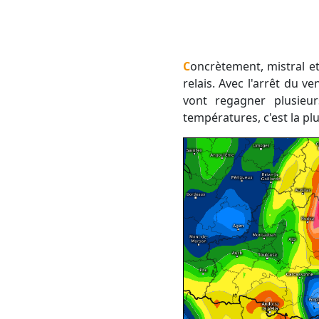
Concrètement, mistral et tramontane vont cesser en fin de semaine et c'est le vent marin qui va prendre le
relais. Avec l'arrêt du v
vont regagner plusieu
températures, c'est la pl