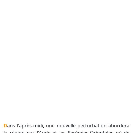
Dans l'après-midi, une nouvelle perturbation abordera
la région par l'Aude et les Pyrénées-Orientales où de