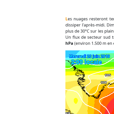
Les nuages resteront temporairement plus nombreux sur les reliefs de la Lozère en matinée, avant de se
dissiper l'après-midi. Di
plus de 30°C sur les plai
Un flux de secteur sud 
hPa
(environ 1.500 m en é