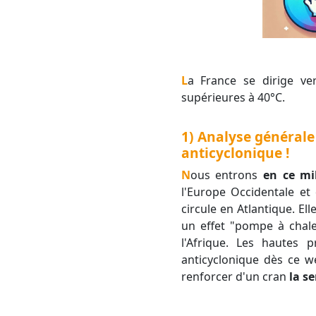
La France se dirige vers une nouvelle canicule de forte intensité avec de nombreuses températures
supérieures à 40°C.
1) Analyse générale
anticyclonique !
Nous entrons
en ce mi
l'Europe Occidentale et
circule en Atlantique. E
un effet "pompe à chale
l'Afrique. Les hautes
anticyclonique dès ce we
renforcer d'un cran
la s