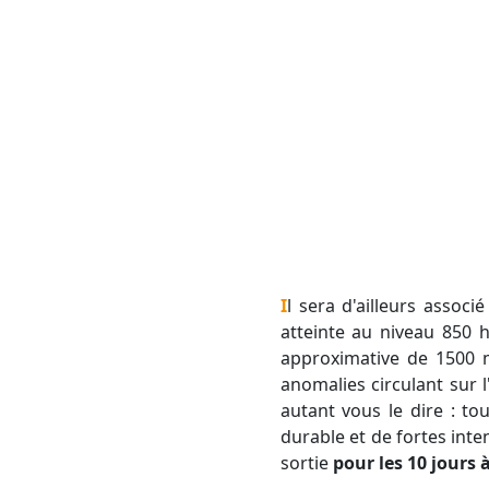
Il sera d'ailleurs associé à des températures exceptionnellement élevées puisque la barre des +30°C sera
atteinte au niveau 850 
approximative de 1500 m
anomalies circulant sur
autant vous le dire : t
durable et de fortes inte
sortie
pour les 10 jours