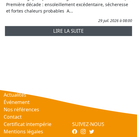
Première décade : ensoleillement excédentaire, sécheresse
et fortes chaleurs probables A...
29 juil. 2026 à 08:00
LIRE LA SUITE
Prévisions
AtmObs
Actualités
Événement
Nos références
Contact
Certificat intempérie
SUIVEZ-NOUS
Mentions légales