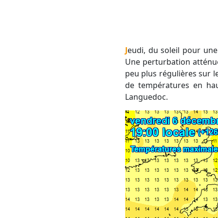
Jeudi, du soleil pour une bonne partie de la journée mais le flux commence à pivoter aux hautes latitudes.
Une perturbation atténué
peu plus régulières sur 
de températures en ha
Languedoc.