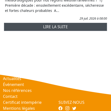
météorologiques pour nos régions Méditerranéennes ? 1)
Première décade : ensoleillement excédentaire, sécheresse
et fortes chaleurs probables A...
29 juil. 2026 à 08:00
LIRE LA SUITE
Prévisions
AtmObs
Actualités
Événement
Nos références
Contact
Certificat intempérie
SUIVEZ-NOUS
Mentions légales